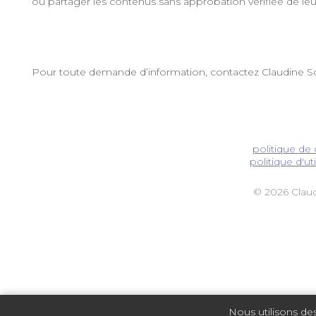
ou partager les contenus sans approbation vérifiée de leu
Pour toute demande d’information, contactez Claudine
politique de 
politique d'uti
© 2026 Clau
Nous utilisons de