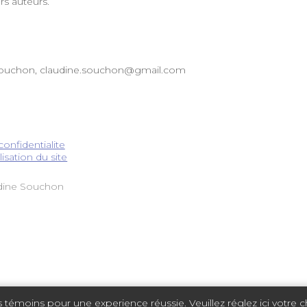
rs auteurs.
 Souchon, claudine.souchon@gmail.com
confidentialite
lisation du site
dine Souchon
s témoins pour une experience réussie. Veuillez réglez ici votre 