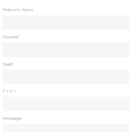
Prénom, Nom
Courriel
Sujet
7 + 9 =
Please
Please
Message
ignore
ignore
this
this